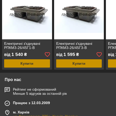
Електричні з'єднувачі
Електричні з'єднувачі
Елек
РПКМ3-26/45Г1-В
РПКМ3-26/45Г3-В
РПК
1 540
1 595
від
₴
від
₴
від
Купити
Купити
Про нас
Рейтинг не сформований
Менше 5 відгуків за останній рік
Працює з 12.03.2009
м. Харків