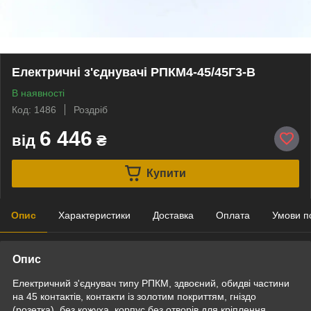
Електричні з'єднувачі РПКМ4-45/45Г3-В
В наявності
Код: 1486
Роздріб
6 446
від
₴
Купити
Опис
Характеристики
Доставка
Оплата
Умови п
Опис
Електричний з'єднувач типу РПКМ, здвоєний, обидві частини
на 45 контактів, контакти із золотим покриттям, гніздо
(розетка), без кожуха, корпус без отворів для кріплення