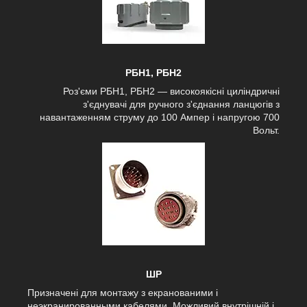
РБН1, РБН2
Роз'єми РБН1, РБН2 — високоякісні циліндричні
з'єднувачі для ручного з'єднання ланцюгів з
навантаженням струму до 100 Ампер і напругою 700
Вольт.
ШР
Призначені для монтажу з екранованими і
неэкранированными кабелями. Можливий внутрішній і