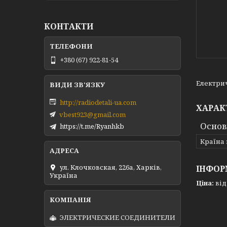
КОНТАКТИ
+380 (67) 922-81-54
Електрич
http://radiodetali-ua.com
ХАРАК
vbest923@gmail.com
Основ
https://t.me/Ryanhkb
Країна
ул. Клочковская, 226а, Харків,
ІНФОР
Україна
Ціна:
від 
ЭЛЕКТРИЧЕСКИЕ СОЕДИНИТЕЛИ