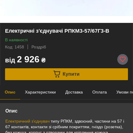
Електричні з'єднувачі РПКМ3-57/67Г3-В
В наявності
Код: 1458
Роздріб
2 926
від
₴
Купити
Опис
Характеристики
Доставка
Оплата
Умови п
Опис
Електричний з'єднувач
типу РПКМ, здвоєний, частини на 57 і
67 контактів, контакти зі срібним покриттям, гніздо (розетка),
без кожуха, корпус з отворами для кріплення кожуха.