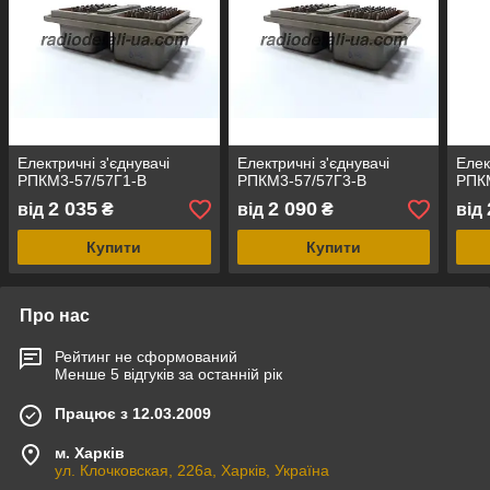
Електричні з'єднувачі
Електричні з'єднувачі
Елек
РПКМ3-57/57Г1-В
РПКМ3-57/57Г3-В
РПК
2 035
2 090
від
₴
від
₴
від
Купити
Купити
Про нас
Рейтинг не сформований
Менше 5 відгуків за останній рік
Працює з 12.03.2009
м. Харків
ул. Клочковская, 226а, Харків, Україна