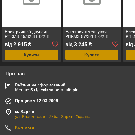
Електричні з'єднувачі
Електричні з'єднувачі
Елек
РПКМ3-45/32Ш1-0/2-В
РПКМ3-57/32Г1-0/2-В
РПКМ
2 915
3 245
від
₴
від
₴
від
Купити
Купити
Про нас
Рейтинг не сформований
Менше 5 відгуків за останній рік
Працює з 12.03.2009
м. Харків
ул. Клочковская, 226а, Харків, Україна
Контакти