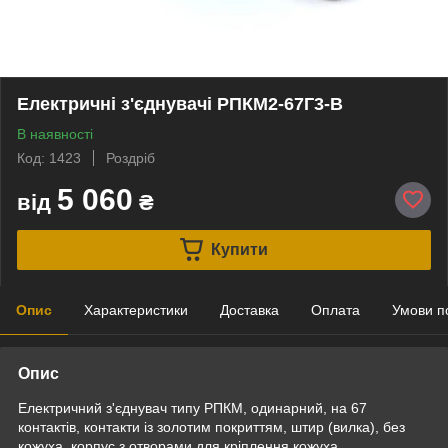
Електричні з'єднувачі РПКМ2-67Г3-В
В наявності
Код: 1423
Роздріб
5 060
від
₴
Купити
Опис
Характеристики
Доставка
Оплата
Умови п
Опис
Електричний з'єднувач типу РПКМ, одинарний, на 67
контактів, контакти із золотим покриттям, штир (вилка), без
кожуха, корпус з отворами для кріплення кожуха.