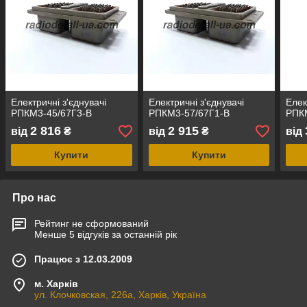
Електричні з'єднувачі
Електричні з'єднувачі
Елек
РПКМ3-45/67Г3-В
РПКМ3-57/67Г1-В
РПКМ
2 816
2 915
від
₴
від
₴
від
Купити
Купити
Про нас
Рейтинг не сформований
Менше 5 відгуків за останній рік
Працює з 12.03.2009
м. Харків
ул. Клочковская, 226а, Харків, Україна