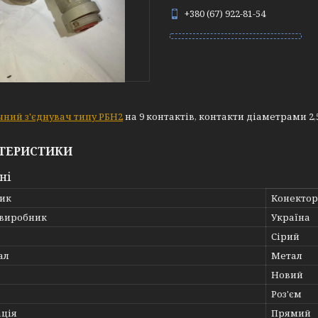
+380 (67) 922-81-54
ний з'єднувач типу РБН2
на 9 контактів, контакти діаметрами 2,5
ТЕРИСТИКИ
ні
ик
Конектор
 виробник
Україна
Сірий
ал
Метал
Новий
Роз'єм
ація
Прямий