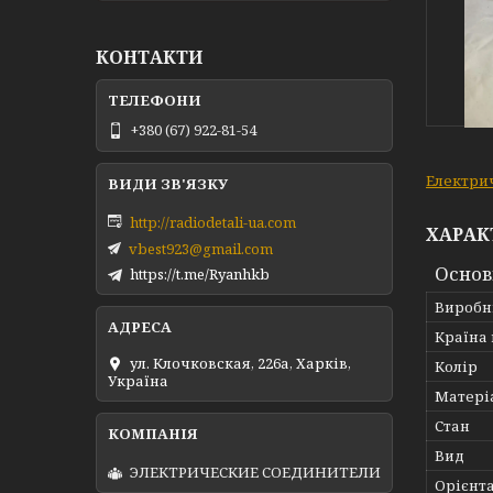
КОНТАКТИ
+380 (67) 922-81-54
Електрич
http://radiodetali-ua.com
ХАРАК
vbest923@gmail.com
Основ
https://t.me/Ryanhkb
Виробн
Країна
ул. Клочковская, 226а, Харків,
Колір
Україна
Матері
Стан
Вид
ЭЛЕКТРИЧЕСКИЕ СОЕДИНИТЕЛИ
Орієнт