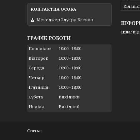
Кількіс
Менеджер Эдуард Катион
ІНФОР
Ціна:
від 
ГРАФІК РОБОТИ
Понеділок
10:00
18:00
Вівторок
10:00
18:00
Середа
10:00
18:00
Четвер
10:00
18:00
Пʼятниця
10:00
18:00
Субота
Вихідний
Неділя
Вихідний
Статьи