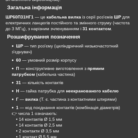
Загальна інформація
ШР60П31НГ1
— це
кабельна вилка
із серії роз'ємів
ШР
для
електричних ланцюгів постійного та змінного струму (частота
до 3 МГц), з нарізним зчленуванням і
31 контактом
.
Розшифрування позначення
ШР
— тип роз'єму (циліндричний низькочастотний
з'єднувач)
60
— умовний розмір корпусу
П
— конструктивне виготовлення з
прямим
патрубком
(кабельна частина)
31
— кількість контактів
Н
— гайка патрубка для
неекранованого кабелю
Г
—
вилка
(Т. є. частина з контактними штирями)
1
— код поєднання контактів (комбінація діаметрів)
👉 числа 1 означають:
• 14 контактів Ø 1,5 мм
• 14 контактів Ø 2,5 мм
• 2 контакти Ø 3,5 мм
• 1 контакт Ø 5,5 мм