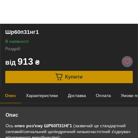
Шр60п31нг1
В наявності
Роздріб
913
від
₴
Купити
Опис
Характеристики
Доставка
Оплата
Умови п
Опис
Ось
опис роз'єму ШР60П31НГ1
(зазвичай це стандартний
силовий/сигнальний циліндричний низькочастотний з'єднувач
вітчизняного виробництва):