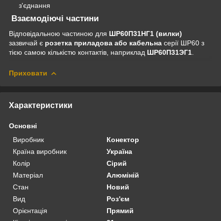
з'єднання
Взаємодіючі частини
Відповідальною частиною для
ШР60П31НГ1 (вилки)
зазвичай є
розетка приладова або кабельна
серії ШР60 з
тією самою кількістю контактів, наприклад
ШР60П31ЭГ1
.
Приховати
Характеристики
Основні
Виробник
Конектор
Країна виробник
Україна
Колір
Сірий
Матеріал
Алюміній
Стан
Новий
Вид
Роз'єм
Орієнтація
Прямий