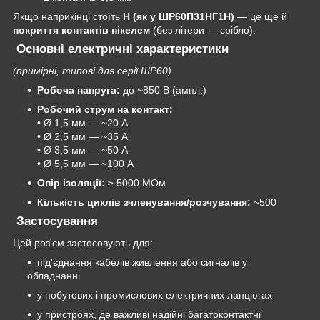
Якщо наприкінці стоїть
Н (як у ШР60П31НГ1Н)
— це ще й
покриття контактів нікелем
(без літери — срібло).
Основні електричні характеристики
(примірні, типові для серії ШР60)
Робоча напруга:
до ~850 В (ампл.)
Робочий струм на контакт:
• Ø 1,5 мм — ~20 А
• Ø 2,5 мм — ~35 А
• Ø 3,5 мм — ~50 А
• Ø 5,5 мм — ~100 А
Опір ізоляції:
≥ 5000 МОм
Кількість циклів зчленування/розчування:
~500
Застосування
Цей роз'єм застосовують для:
під'єднання кабелів живлення або сигналів у
обладнанні
у побутових і промислових електричних ланцюгах
у пристроях, де важливі надійні багатоконтактні