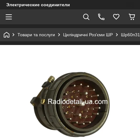
Электрические соединители
Товари та послуги
Циліндричні Роз'єми ШР
Шр60п31