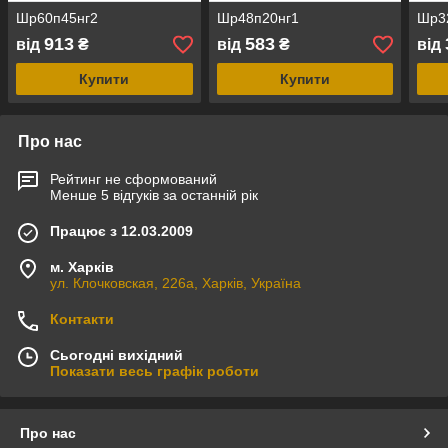
Шр60п45нг2
Шр48п20нг1
Шр3
913
583
від
₴
від
₴
від
Купити
Купити
Про нас
Рейтинг не сформований
Менше 5 відгуків за останній рік
Працює з 12.03.2009
м. Харків
ул. Клочковская, 226а, Харків, Україна
Контакти
Сьогодні вихідний
Показати весь графік роботи
Про нас