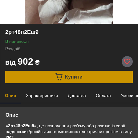
2рт48п2Еш9
В наявності
Роздріб
902
від
₴
Купити
Опис
Характеристики
Доставка
Оплата
Умови п
Опис
«2рт48п2Еш9»
, це позначення роз'єму або розетки із серії
радянських/російських герметичних електричних роз'ємів типу
2РТ
.