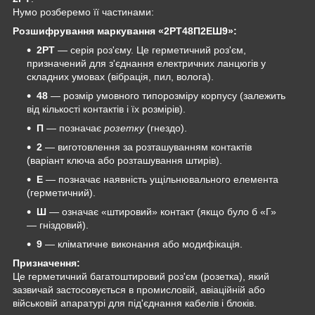
Нумо розберемо її частинами:
Розшифрування маркування «2РТ48П2ЕШ9»:
2РТ
— серія роз'єму. Це герметичний роз'єм,
призначений для з'єднання електричних ланцюгів у
складних умовах (вібрація, пил, волога).
48
— розмір умовного типорозміру корпусу (залежить
від кількості контактів і їх розмірів).
П
— позначає
розетку
(гнездо).
2
— виготовлення за розташуванням контактів
(варіант ключа або розташування штирів).
Е
— позначає наявність ущільнювального елемента
(герметичний).
Ш
— означає «штировий» контакт (якщо було б «Г»
— гніздовий).
9
— кліматичне виконання або модифікація.
Призначення:
Це герметичний багатоштировий роз'єм (розетка), який
зазвичай застосовується в промисловій, авіаційній або
військовій апаратурі для під'єднання кабелів і блоків.