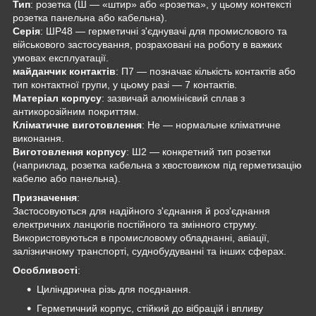
Тип
: розетка (Ш — «штир» або «розетка», у цьому контексті
розетка панельна або кабельна).
Серія
: ШР48 — герметичні з'єднувачі для промислового та
військового застосування, розраховані на роботу в важких
умовах експлуатації.
майданчик контактів
: П7 — позначає кількість контактів або
тип контактної групи, у цьому разі — 7 контактів.
Матеріал корпусу
: зазвичай алюмінієвий сплав з
антикорозійним покриттям.
Кліматичне виготовлення
: Не — нормальне кліматичне
виконання.
Виготовлення корпусу
: Ш2 — конкретний тип розетки
(наприклад, розетка кабельна з хвостовиком під герметизацію
кабелю або панельна).
Призначення
:
Застосовуються для надійного з'єднання й роз'єднання
електричних ланцюгів постійного та змінного струму.
Використовуються в промисловому обладнанні, авіації,
залізничному транспорті, суднобудуванні та інших сферах.
Особливості
:
Циліндрична різь для поєднання.
Герметичний корпус, стійкий до вібрацій і впливу