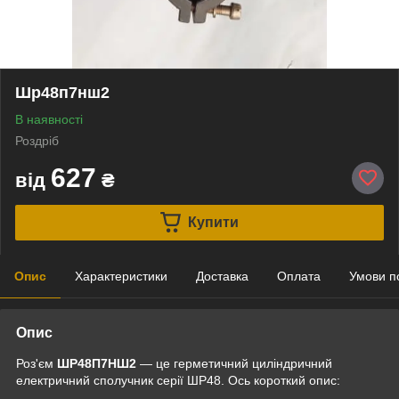
Шр48п7нш2
В наявності
Роздріб
627
від
₴
Купити
Опис
Характеристики
Доставка
Оплата
Умови п
Опис
Роз'єм
ШР48П7НШ2
— це герметичний циліндричний
електричний сполучник серії ШР48. Ось короткий опис: