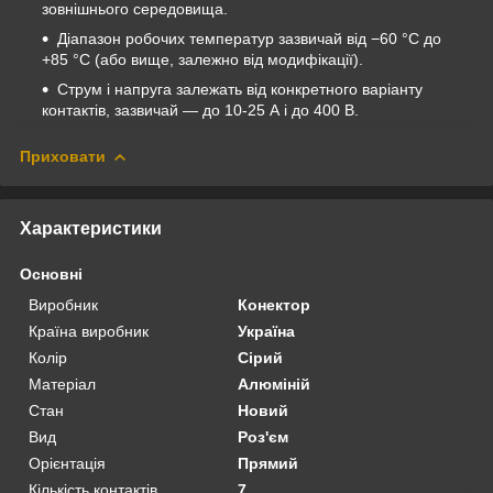
зовнішнього середовища.
Діапазон робочих температур зазвичай від −60 °C до
+85 °C (або вище, залежно від модифікації).
Струм і напруга залежать від конкретного варіанту
контактів, зазвичай — до 10-25 А і до 400 В.
Приховати
Характеристики
Основні
Виробник
Конектор
Країна виробник
Україна
Колір
Сірий
Матеріал
Алюміній
Стан
Новий
Вид
Роз'єм
Орієнтація
Прямий
Кількість контактів
7