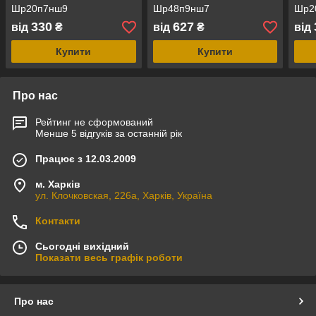
Шр20п7нш9
Шр48п9нш7
Шр2
330
627
від
₴
від
₴
від
Купити
Купити
Про нас
Рейтинг не сформований
Менше 5 відгуків за останній рік
Працює з 12.03.2009
м. Харків
ул. Клочковская, 226а, Харків, Україна
Контакти
Сьогодні вихідний
Показати весь графік роботи
Про нас