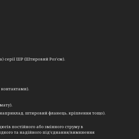
) серії ШР (Штировий Роз'єм).
 контактами).
мату).
(наприклад, штировий фланець, кріплення тощо).
гів постійного або змінного струму в
видкого та надійного під'єднання/вимкнення