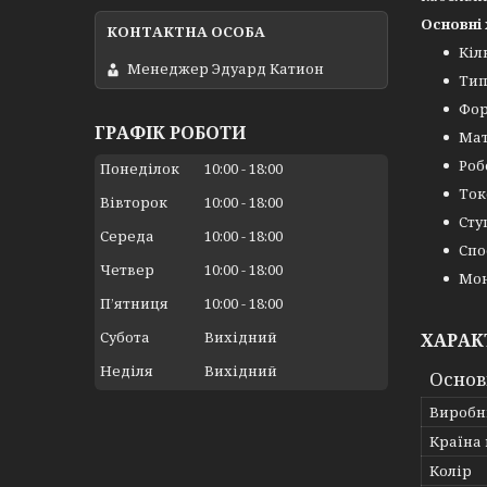
Основні
Кіл
Менеджер Эдуард Катион
Тип
Фор
ГРАФІК РОБОТИ
Мат
Роб
Понеділок
10:00
18:00
Ток
Вівторок
10:00
18:00
Сту
Середа
10:00
18:00
Спо
Четвер
10:00
18:00
Мон
Пʼятниця
10:00
18:00
Субота
Вихідний
ХАРАК
Неділя
Вихідний
Основ
Виробн
Країна
Колір