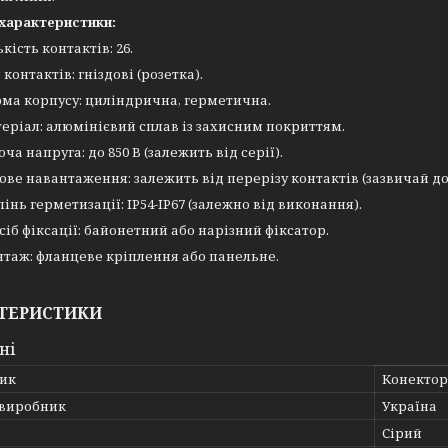
 характеристики:
ькість контактів: 26.
 контактів: гніздові (розетка).
ма корпусу: циліндрична, герметична.
еріал: алюмінієвий сплав із захисним покриттям.
оча напруга: до 850 В (залежить від серії).
ове навантаження: залежить від перерізу контактів (зазвичай до 5
пінь герметизації: IP54-IP67 (залежно від виконання).
сіб фіксації: байонетний або нарізний фіксатор.
таж: фланцеве кріплення або панельне.
ТЕРИСТИКИ
ні
ик
Конектор
 виробник
Україна
Сірий