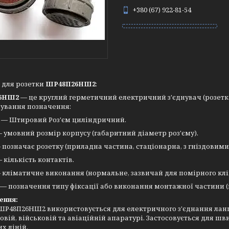
+380 (67) 922-81-54
 для розетки
ШР48П26НШ2
:
6НШ2
— це круглий герметичний електричний з'єднувач (розетка
ування позначення:
— Штировий Роз'єм циліндричний.
 умовний розмір корпусу (габаритний діаметр роз'єму).
позначає розетку (приладна частина, стаціонарна, з гніздовими
 кількість контактів.
 кліматичне виконання (нормальне, зазвичай для помірного клі
— позначення типу фіксації або виконання монтажної частини 
ення:
ШР48П26НШ2 використовується для електричного з'єднання ланцю
вій, військовій та авіаційній апаратурі. Застосовується для ш
х ліній.