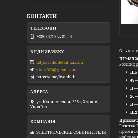
КОНТАКТИ
+380 (67) 922-81-54
Ось опис
ШР48П2
http://radiodetali-ua.com
Розшифр
vbest923@gmail.com
ШР
https://t.me/Ryanhkb
48
—
П
— 
26
—
ул. Клочковская, 226а, Харків,
Н
—
Україна
Ш2
Признач
Розетка 
промисло
ЭЛЕКТРИЧЕСКИЕ СОЕДИНИТЕЛИ
кабельни