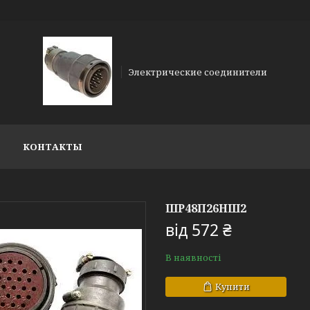
Электрические соединители
КОНТАКТЫ
ШР48П26НШ2
від
572 ₴
В наявності
Купити