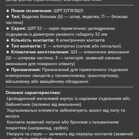
🔹 Повне позначення:
ШРГ32П8ЭШ3
🔹 Тип:
Виделка блокова (Ш — штир, виделка; П — блокова
частина)
🔹 Серия:
ШРГ32 — серія герметичних циліндричних
з'єднувачів із діаметром умовного габариту 32 мм
🔹 Кількість контактів:
8 електричних контактів
🔹 Тип контактів:
Е — електричні (силові або сигнальні)
🔹 Кліматичне виготовлення:
Ш3 — кліматичне виконання
(Ш — штирева частина; 3 — категорія, зазвичай означає
виконання для помірного клімату)
🔹 Призначення:
Призначений для герметичного з'єднання
електричних ланцюгів у промисловому, транспортному,
військовому або авіаційному обладнанні.
Основні характеристики:
Циліндричний металевий корпус із нарізним з'єднанням або
байонетним (залежно від виконання).
Ущільнювальні елементи забезпечують захист від пилу та
вологи.
Контакти зазвичай латунні або бронзові з гальванічним
покриттям (наприклад, срібло).
Напруга та струм — залежить від перерізу контактів (зазвичай