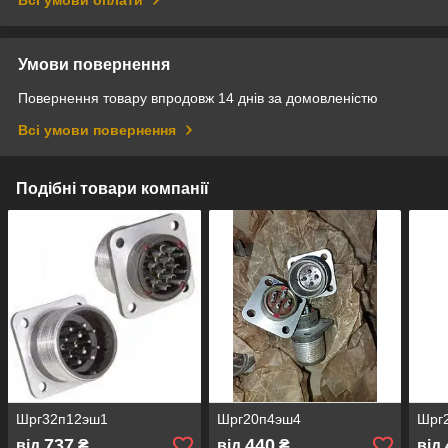
Умови повернення
Повернення товару впродовж 14 днів за домовленістю
Всі умови повернення
Подібні товари компанії
Шрг32п12эш1
Шрг20п4эш4
Шрг
737
440
від
₴
від
₴
від