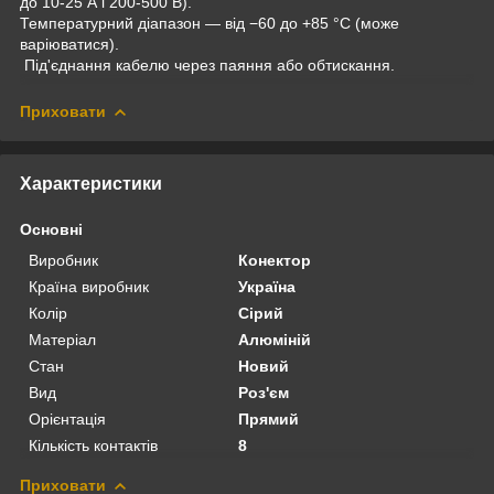
до 10-25 А і 200-500 В).
Температурний діапазон — від −60 до +85 °C (може
варіюватися).
Під'єднання кабелю через паяння або обтискання.
Приховати
Характеристики
Основні
Виробник
Конектор
Країна виробник
Україна
Колір
Сірий
Матеріал
Алюміній
Стан
Новий
Вид
Роз'єм
Орієнтація
Прямий
Кількість контактів
8
Приховати