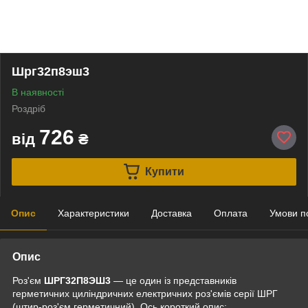
Шрг32п8эш3
В наявності
Роздріб
726
від
₴
Купити
Опис
Характеристики
Доставка
Оплата
Умови п
Опис
Роз'єм
ШРГ32П8ЭШ3
— це один із представників
герметичних циліндричних електричних роз'ємів серії ШРГ
(штир-роз'єм герметичний). Ось короткий опис: