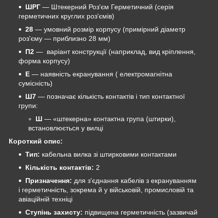
ШРГ
— Штекерний Роз'єм Герметичний (серія
герметичних круглих роз'ємів)
28
— умовний розмір корпусу (примірний діаметр
роз'єму — приблизно 28 мм)
П2
— варіант конструкції (наприклад, вид кріплення,
форма корпусу)
Е
— наявність екранування ( електромагнітна
сумісність)
Ш7
— позначає кількість контактів і тип контактної
групи:
Ш
— «штекерна» контактна група (штирки),
встановлюється у вилці
Короткий опис:
Тип:
кабельна вилка зі штирковими контактами
Кількість контактів:
2
Призначення:
для з'єднання кабелів з екрануванням
і герметичність, зокрема й у військовій, промисловій та
авіаційній техніці
Ступінь захисту:
підвищена герметичність (зазвичай