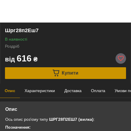
Шрг28п2Еш7
В наявності
Роздріб
616
від
₴
Купити
Опис
Характеристики
Доставка
Оплата
Умови п
Опис
Ось опис роз'єму типу
ШРГ28П2ЕШ7 (вилка)
:
Позначення: