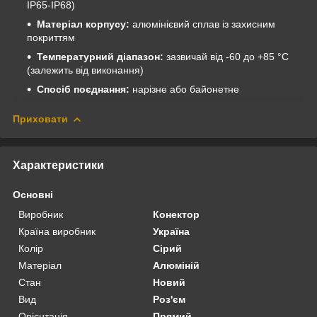
IP65-IP68)
Матеріал корпусу:
алюмінієвий сплав із захисним
покриттям
Температурний діапазон:
зазвичай від -60 до +85 °C
(залежить від виконання)
Спосіб поєднання:
нарізне або байонетне
Приховати
Характеристики
Основні
Виробник
Конектор
Країна виробник
Україна
Колір
Сірий
Матеріал
Алюміній
Стан
Новий
Вид
Роз'єм
Орієнтація
Прямий