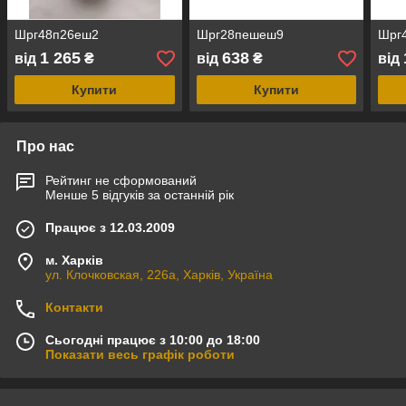
Шрг48п26еш2
Шрг28пешеш9
Шрг
1 265
638
від
₴
від
₴
від
Купити
Купити
Про нас
Рейтинг не сформований
Менше 5 відгуків за останній рік
Працює з 12.03.2009
м. Харків
ул. Клочковская, 226а, Харків, Україна
Контакти
Сьогодні працює з 10:00 до 18:00
Показати весь графік роботи