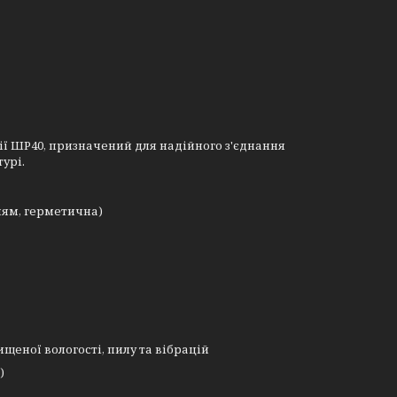
ії ШР40, призначений для надійного з'єднання
урі.
ням, герметична)
щеної вологості, пилу та вібрацій
)