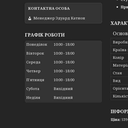
При
Менеджер Эдуард Катион
ХАРАК
Основ
ГРАФІК РОБОТИ
Виробн
Понеділок
10:00
18:00
Країна
Вівторок
10:00
18:00
Колір
Середа
10:00
18:00
Матері
Четвер
10:00
18:00
Стан
Пʼятниця
10:00
18:00
Вид
Орієнт
Субота
Вихідний
Кількіс
Неділя
Вихідний
ІНФОР
Ціна:
539