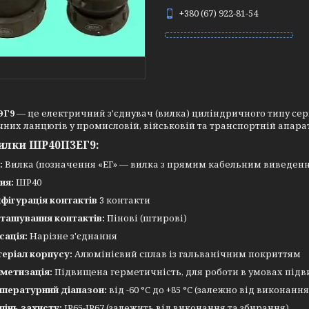
+380 (67) 922-81-54
ЭГ9
— це електричний з'єднувач (вилка) циліндричного типу сер
них ланцюгів у промисловій, військовій та транспортній апарат
илки ШР40П3ЕГ9:
:
Вилка (позначення «ЕГ» — вилка з прямим кабельним виведен
ия:
ШР40
фігурація контактів
3 контакти
ташування контактів:
Пінові (штирові)
сація:
Нарізне з'єднання
еріал корпусу:
Алюмінієвий сплав із гальванічним покриттям
метизація:
Підвищена герметичність, для роботи в умовах підви
пературний діапазон:
від -60 °C до +85 °C (залежно від виконання
пінь захисту:
IP65-IP67 (залежить від виконання та збирання)