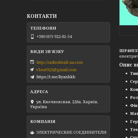
КОНТАКТИ
+380 (67) 922-81-54
ШР40П3
електрич
http://radiodetali-ua.com
Опис в
vbest923@gmail.com
Тип
https://t.me/Ryanhkb
Сер
Кон
Роз
ул. Клочковская, 226а, Харків,
Фік
Україна
Мат
Гер
Тем
ЭЛЕКТРИЧЕСКИЕ СОЕДИНИТЕЛИ
Сту