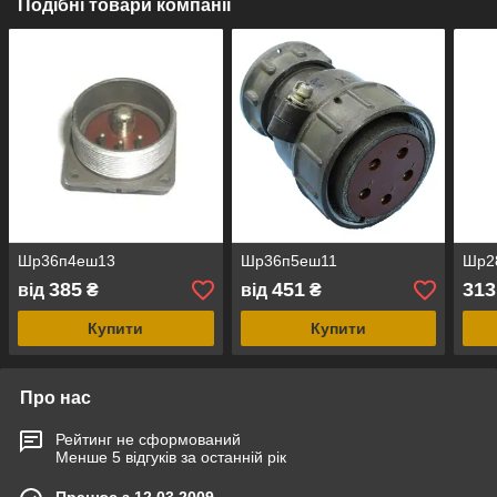
Подібні товари компанії
Шр36п4еш13
Шр36п5еш11
Шр2
385
451
313
від
₴
від
₴
Купити
Купити
Про нас
Рейтинг не сформований
Менше 5 відгуків за останній рік