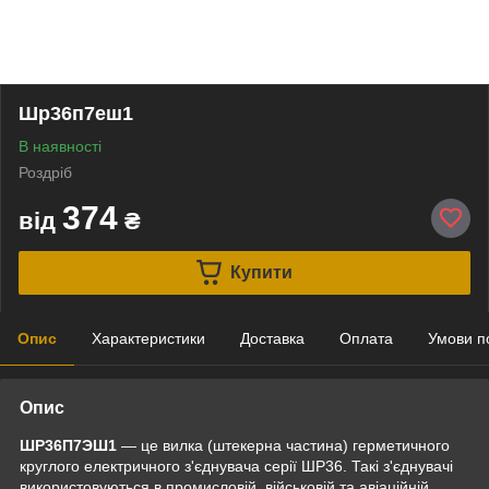
Шр36п7еш1
В наявності
Роздріб
374
від
₴
Купити
Опис
Характеристики
Доставка
Оплата
Умови п
Опис
ШР36П7ЭШ1
— це вилка (штекерна частина) герметичного
круглого електричного з'єднувача серії ШР36. Такі з'єднувачі
використовуються в промисловій, військовій та авіаційній