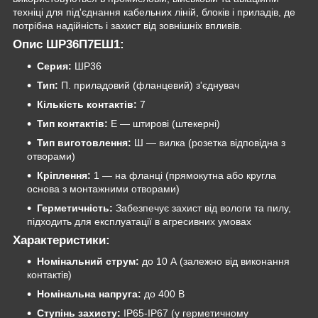
техніці для під'єднання кабельних ліній, блоків і приладів, де
потрібна надійність і захист від зовнішніх впливів.
Опис ШР36П7ЕШ1:
Серия:
ШР36
Тип:
П. приладовий (фланцевий) з'єднувач
Кількість контактів:
7
Тип контактів:
Е — штирові (штекерні)
Тип виготовлення:
Ш — вилка (розетка відповідна з
отворами)
Кріплення:
1 — на фланці (прямокутна або кругла
основа з монтажними отворами)
Герметичність:
Забезпечує захист від вологи та пилу,
підходить для експлуатації в агресивних умовах
Характеристики:
Номінальний струм:
до 10 А (залежно від виконання
контактів)
Номінальна напруга:
до 400 В
Ступінь захисту:
IP65-IP67 (у герметичному