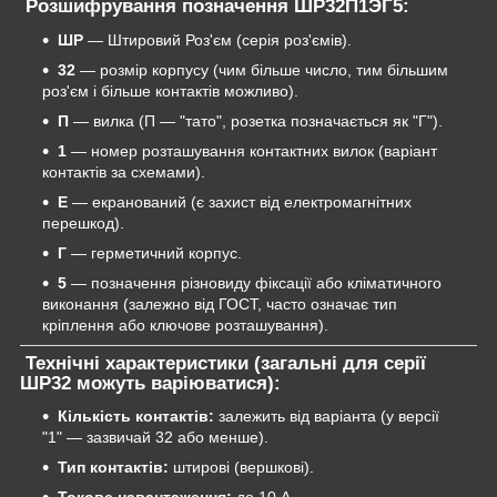
Розшифрування позначення
ШР32П1ЭГ5
:
ШР
— Штировий Роз'єм (серія роз'ємів).
32
— розмір корпусу (чим більше число, тим більшим
роз'єм і більше контактів можливо).
П
— вилка (П — "тато", розетка позначається як "Г").
1
— номер розташування контактних вилок (варіант
контактів за схемами).
Е
— екранований (є захист від електромагнітних
перешкод).
Г
— герметичний корпус.
5
— позначення різновиду фіксації або кліматичного
виконання (залежно від ГОСТ, часто означає тип
кріплення або ключове розташування).
Технічні характеристики (загальні для серії
ШР32 можуть варіюватися):
Кількість контактів:
залежить від варіанта (у версії
"1" — зазвичай 32 або менше).
Тип контактів:
штирові (вершкові).