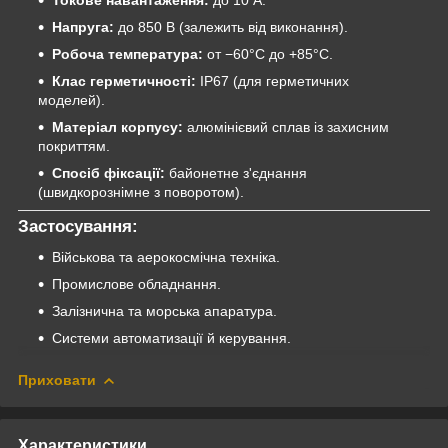
Токове навантаження:
до 10 А.
Напруга:
до 850 В (залежить від виконання).
Робоча температура:
от −60°C до +85°C.
Клас герметичності:
IP67 (для герметичних
моделей).
Матеріал корпусу:
алюмінієвий сплав із захисним
покриттям.
Спосіб фіксації:
байонетне з'єднання
(швидкорознімне з поворотом).
Застосування:
Військова та аерокосмічна техніка.
Промислове обладнання.
Залізнична та морська апаратура.
Системи автоматизації й керування.
Приховати
Характеристики