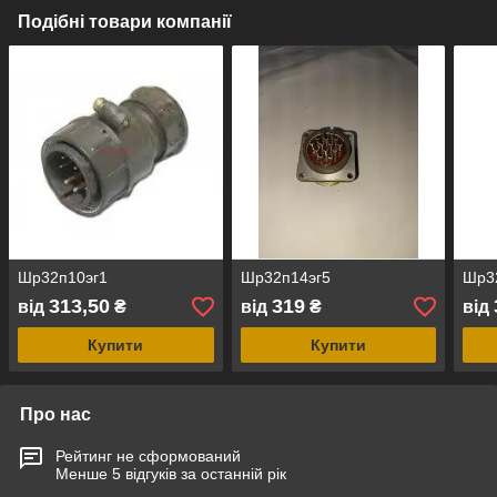
Подібні товари компанії
Шр32п10эг1
Шр32п14эг5
Шр3
313,50
319
від
₴
від
₴
від
Купити
Купити
Про нас
Рейтинг не сформований
Менше 5 відгуків за останній рік