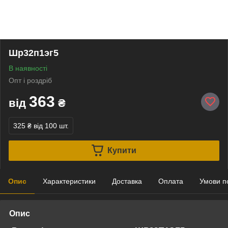
Шр32п1эг5
В наявності
Опт і роздріб
363
від
₴
325 ₴
від 100 шт.
Купити
Опис
Характеристики
Доставка
Оплата
Умови п
Опис