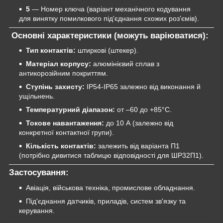
5
— Номер ключа (варіант механічного кодування
для винятку помилкового під'єднання схожих роз'ємів).
Основні характеристики (можуть варіюватися):
Тип контактів:
штиркові (штекер).
Матеріал корпусу:
алюмінієвий сплав з
антикорозійним покриттям.
Ступінь захисту:
IP54-IP65 залежно від виконання й
ущільнень.
Температурний діапазон:
от –60 до +85°C.
Токове навантаження:
до 10 А (залежно від
конкретної контактної групи).
Кількість контактів:
залежить від варіанта П1
(потрібно дивитися таблицю відповідності для ШР32П1).
Застосування:
Авіація, військова техніка, промислове обладнання.
Під'єднання датчиків, приладів, систем зв'язку та
керування.