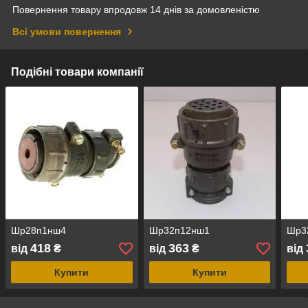
Повернення товару впродовж 14 днів за домовленістю
Всі умови повернення
Подібні товари компанії
Шр28п1нш4
Шр32п12нш1
Шр3
418
363
від
₴
від
₴
від
Купити
Купити