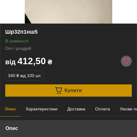
Шр32п1нш5
В наявності
Опт і роздріб
412,50
від
₴
340 ₴
від 100 шт.
Купити
Опис
Характеристики
Доставка
Оплата
Умови п
Опис