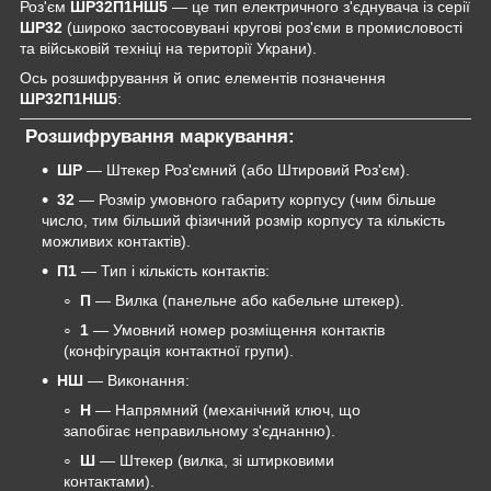
Роз'єм
ШР32П1НШ5
— це тип електричного з'єднувача із серії
ШР32
(широко застосовувані кругові роз'єми в промисловості
та військовій техніці на території Украни).
Ось розшифрування й опис елементів позначення
ШР32П1НШ5
:
Розшифрування маркування:
ШР
— Штекер Роз'ємний (або Штировий Роз'єм).
32
— Розмір умовного габариту корпусу (чим більше
число, тим більший фізичний розмір корпусу та кількість
можливих контактів).
П1
— Тип і кількість контактів:
П
— Вилка (панельне або кабельне штекер).
1
— Умовний номер розміщення контактів
(конфігурація контактної групи).
НШ
— Виконання:
Н
— Напрямний (механічний ключ, що
запобігає неправильному з'єднанню).
Ш
— Штекер (вилка, зі штирковими
контактами).