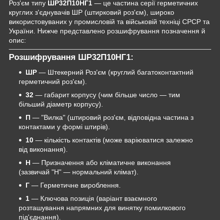
Роз'єм типу
ШР32П10НГ1
— це частина серії герметичних
круглих з'єднувачів ШР (штирковий роз'єм), широко
використовуваних у промисловій та військовій техніці СРСР та
України. Нижче представлено розшифрування позначення й
опис:
Розшифрування ШР32П10НГ1:
ШР
— Штекерний Роз'єм (круглий багатоконтактний
герметичний роз'єм).
32
— габарит корпусу (чим більше число — тим
більший діаметр корпусу).
П
— "Вилка" (штировий роз'єм, відповідна частина з
контактами у формі штирів).
10
— кількість контактів (може варіюватися залежно
від виконання).
Н
— Призначення або кліматичне виконання
(зазвичай "Н" — нормальний клімат).
Г
— Герметичне вироблення.
1
— Ключова позиція (варіант взаємного
розташування напрямних для винятку помилкового
під'єднання).