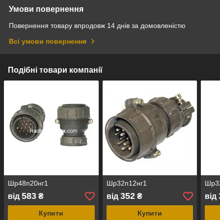
Умови повернення
Повернення товару впродовж 14 днів за домовленістю
Всі умови повернення
Подібні товари компанії
Шр48п20нг1
Шр32п12нг1
Шр3
583
352
від
₴
від
₴
від
Купити
Купити