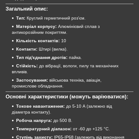
Загальний опис:
Тип:
Круглий герметичний роз'єм.
Матеріал корпусу:
Алюмінієвий сплав з
антикорозійним покриттям.
Кількість контактів:
10
Контакти:
Штирі (вилка).
Тип під'єднання дротів:
пайка.
Стійкість:
до вібрації, вологи, пилу та механічних
впливів.
Застосування:
військова техніка, авіація,
промислове обладнання.
Основні характеристики (можуть варіюватися):
Токове навантаження:
до 5-10 А (залежно від
діаметра контакту).
Робоча напруга:
до 500 В.
Температурний діапазон:
от -60 до +125 °C.
Ступінь захисту:
IP65-IP68 (залежить від виконання