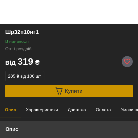
Шр32п10нг1
В наявності
Опт і роздріб
319
від
₴
285 ₴
від 100 шт.
Купити
Опис
Характеристики
Доставка
Оплата
Умови п
Опис