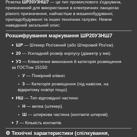
Розетка
ШР20У3НШ7
— це тип промислового з'єднувача,
призначений для використання в електричних ланцюгах
різного призначення, найчастіше в машинобудуванні,
приладобудуванні та інших технічних галузях. Нижче
наведений загальний опис:
Розшифрування маркування ШР20У3НШ7
ШР
— Штекер Роз'ємний (або Штировий Роз'єм).
20
— Ускладний розмір корпусу (діаметр у мм).
У3
— Кліматичне виконання й категорія розміщення
за ГОСТом 15150:
У
— Помірний клімат.
3
— Категорія розміщення (під навісом, на
відкритому повітрі тощо).
НШ
— Тип відповідної частини:
Н
— вилка (штекер).
Ш
— штиркова частина (контакти штирові).
7
— Кількість контактів.
⚙️
Технічні характеристики (спілкування,