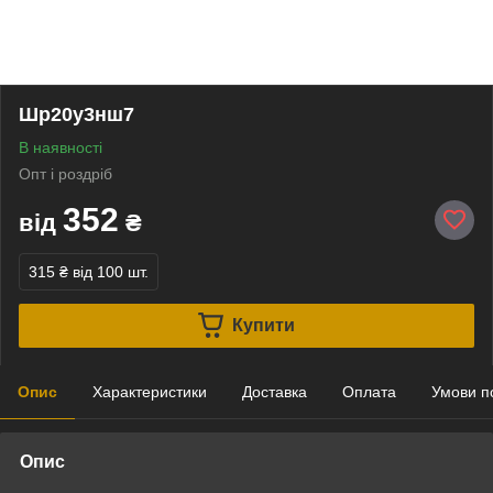
Шр20у3нш7
В наявності
Опт і роздріб
352
від
₴
315 ₴
від 100 шт.
Купити
Опис
Характеристики
Доставка
Оплата
Умови п
Опис