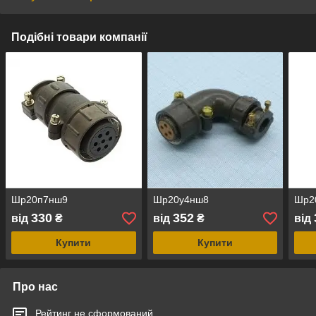
Подібні товари компанії
Шр20п7нш9
Шр20у4нш8
Шр2
330
352
від
₴
від
₴
від
Купити
Купити
Про нас
Рейтинг не сформований