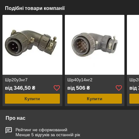
Подібні товари компанії
Шр20у3нг7
Шр40у14нг2
Шр2
346,50
506
від
₴
від
₴
від
Купити
Купити
Про нас
Рейтинг не сформований
Менше 5 відгуків за останній рік