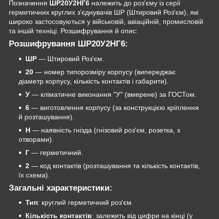
Позначення
ШР20У2НГ6
належить до роз'єму із серії
герметичних круглих з'єднувачів ШР (Штировий Роз'єм), які
широко застосовуються у військовій, авіаційній, промисловій
та іншій техніці. Розшифрування й опис:
Розшифрування ШР20У2НГ6:
ШР
— Штировий Роз'єм.
20
— номер типорозміру корпусу (випереджає
діаметр корпусу, кількість контактів і габарити).
У
— кліматичне виконання "У" (вмерене) за ГОСТом.
6
— виготовлення корпусу (за конструкцією кріплення
й розташування).
Н
— наявність гнізда (гнізовий роз'єм, розетка, з
отворами).
Г
— герметичний.
2
— код контактів (розташування та кількість контактів,
їх схема).
Загальні характеристики:
Тип
: круглий герметичний роз'єм.
Кількість контактів
: залежить від цифри на кінці (у