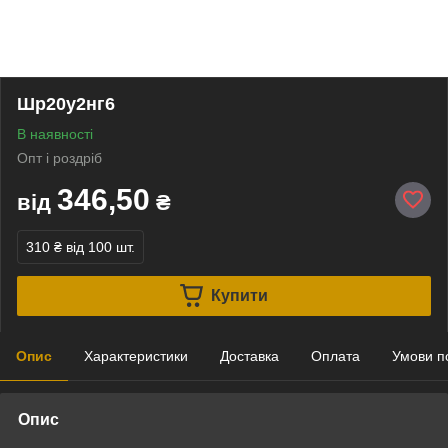
Шр20у2нг6
В наявності
Опт і роздріб
346,50
від
₴
310 ₴
від 100 шт.
Купити
Опис
Характеристики
Доставка
Оплата
Умови п
Опис