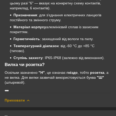
цьому разі "6" — вказує на конкретну схему контактів,
наприклад, 6 контактів).
Призначення
: для з'єднання електричних ланцюгів
постійного та змінного струму.
Матеріал корпусу
алюмінієвий сплав із захисним
покриттям.
Герметичність
: захищений від вологи та пилу.
Температурний діапазон
: від -60 °C до +85 °C
(типово).
Ступінь захисту
: IP65-IP68 (залежно від виконання).
Вилка чи розетка?
Оскільки зазначено
"Н"
, це означає
гніздо
, тобто
розетка
, а
не вилка. Для вилки зазвичай використовується буква
"Ш"
(штыревой).
Приховати