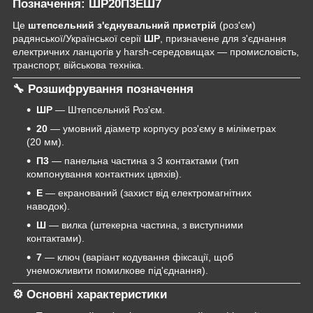
Позначення: ШР20П3ЕШ7
Це
штепсельний з'єднувальний пристрій
(роз'єм)
радянської/Української серії
ШР
, призначене для з'єднання
електричних ланцюгів у harsh-середовищах — промисловість,
транспорт, військова техніка.
🔧
Розшифрування позначення
ШР
— Штепсельний Роз'єм.
20
— умовний діаметр корпусу роз'єму в міліметрах
(20 мм).
П3
— панельна частина з 3 контактами (тип
компонування контактних цвяхів).
Е
— екранований (захист від електромагнітних
наводок).
Ш
— вилка (штекерна частина, з виступними
контактами).
7
— ключ (варіант кодування фіксації, щоб
унеможливити помилкове під'єднання).
⚙️
Основні характеристики