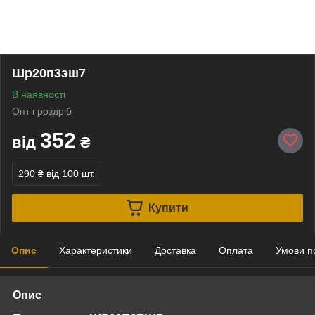
Шр20п3эш7
В наявності
Опт і роздріб
352
від
₴
290 ₴
від 100 шт.
Купити
Опис
Характеристики
Доставка
Оплата
Умови п
Опис