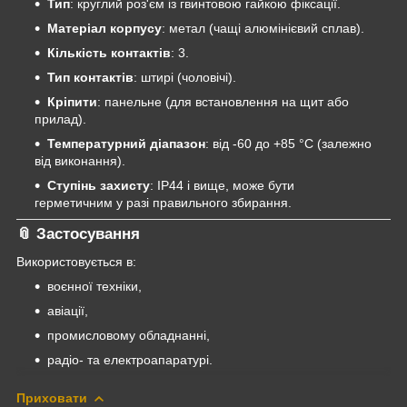
Тип
: круглий роз'єм із гвинтовою гайкою фіксації.
Матеріал корпусу
: метал (чащі алюмінієвий сплав).
Кількість контактів
: 3.
Тип контактів
: штирі (чоловічі).
Кріпити
: панельне (для встановлення на щит або
прилад).
Температурний діапазон
: від -60 до +85 °C (залежно
від виконання).
Ступінь захисту
: IP44 і вище, може бути
герметичним у разі правильного збирання.
📎
Застосування
Використовується в:
воєнної техніки,
авіації,
промисловому обладнанні,
радіо- та електроапаратурі.
Приховати