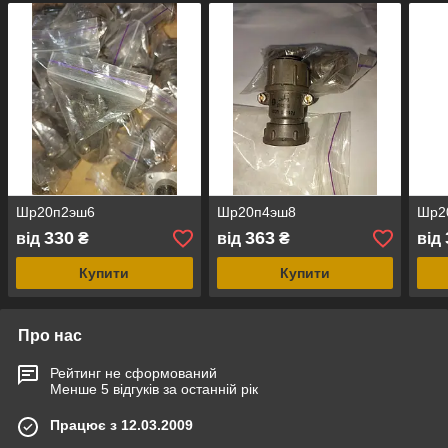
Шр20п2эш6
Шр20п4эш8
Шр2
330
363
від
₴
від
₴
від
Купити
Купити
Про нас
Рейтинг не сформований
Менше 5 відгуків за останній рік
Працює з 12.03.2009