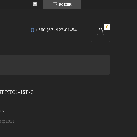
Кошик
+380 (67) 922-81-54
І РПС1-15Г-С
т.
од:
1312