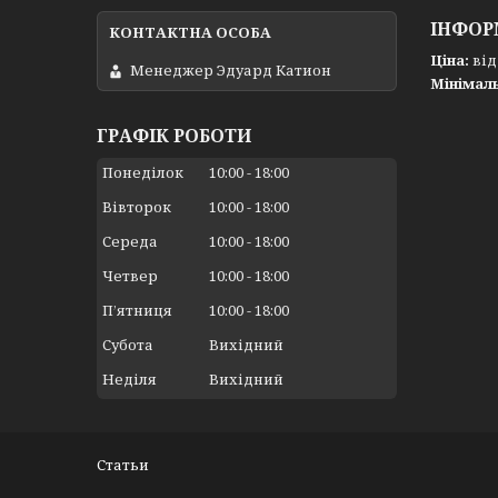
ІНФОР
Ціна:
від 
Менеджер Эдуард Катион
Мінімал
ГРАФІК РОБОТИ
Понеділок
10:00
18:00
Вівторок
10:00
18:00
Середа
10:00
18:00
Четвер
10:00
18:00
Пʼятниця
10:00
18:00
Субота
Вихідний
Неділя
Вихідний
Статьи