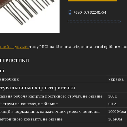
+380 (67) 922-81-54
чний з'єднувач
типу РПС1 на 15 контактів, контакти зі срібним по
ТЕРИСТИКИ
ні
 виробник
Україна
тувальницькі характеристики
льна робоча напруга постійного струму, не більше
100 В
 струм на контакт, не більше
0.3 А
оляції в нормальних кліматичних умовах, не менш
1000 Мом
ектричного контакту, не більше
10 мОм