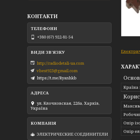
КОНТАКТИ
+380 (67) 922-81-54
Електри
http://radiodetali-ua.com
ХАРАК
vbest923@gmail.com
Основ
https://t.me/Ryanhkb
Країна
Корис
ул. Клочковская, 226а, Харків,
Максима
Україна
Робочий
Опір із
Опір ел
ЭЛЕКТРИЧЕСКИЕ СОЕДИНИТЕЛИ