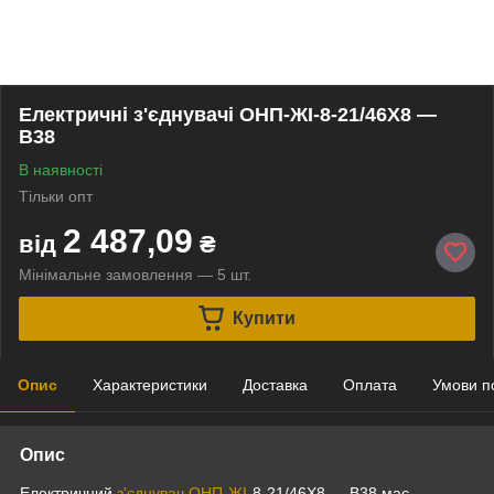
Електричні з'єднувачі ОНП-ЖІ-8-21/46Х8 —
В38
В наявності
Тільки опт
2 487,09
від
₴
Мінімальне замовлення — 5 шт.
Купити
Опис
Характеристики
Доставка
Оплата
Умови п
Опис
Електричний
з'єднувач ОНП-ЖІ
-8-21/46Х8 — В38 має