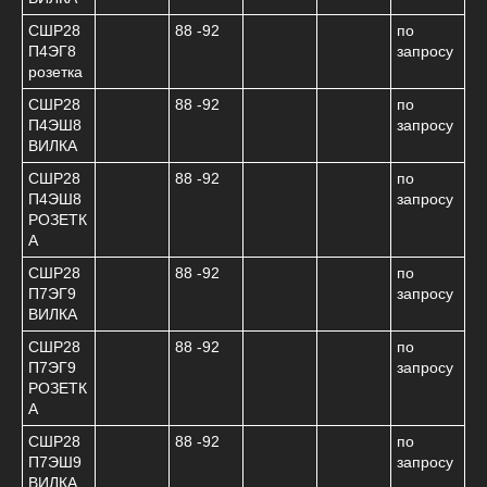
СШР28
88 -92
по
П4ЭГ8
запросу
розетка
СШР28
88 -92
по
П4ЭШ8
запросу
ВИЛКА
СШР28
88 -92
по
П4ЭШ8
запросу
РОЗЕТК
А
СШР28
88 -92
по
П7ЭГ9
запросу
ВИЛКА
СШР28
88 -92
по
П7ЭГ9
запросу
РОЗЕТК
А
СШР28
88 -92
по
П7ЭШ9
запросу
ВИЛКА