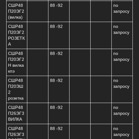
СШР48
88 -92
по
П20ЭГ2
запросу
(вилка)
СШР48
88 -92
по
П20ЭГ2
запросу
РОЗЕТК
А
СШР48
88 -92
по
П20ЭГ2
запросу
Н вилка
кпэ
СШР48
88 -92
по
П20ЭШ
запросу
2
розетка
СШР48
88 -92
по
П26ЭГ3
запросу
ВИЛКА
СШР48
88 -92
по
П26ЭГ3
запросу