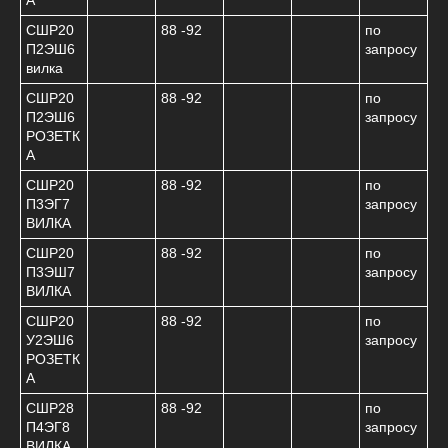
А
СШР20
88 -92
по
П2ЭШ6
запросу
вилка
СШР20
88 -92
по
П2ЭШ6
запросу
РОЗЕТК
А
СШР20
88 -92
по
П3ЭГ7
запросу
ВИЛКА
СШР20
88 -92
по
П3ЭШ7
запросу
ВИЛКА
СШР20
88 -92
по
У2ЭШ6
запросу
РОЗЕТК
А
СШР28
88 -92
по
П4ЭГ8
запросу
ВИЛКА