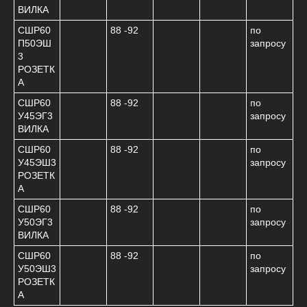
ВИЛКА
СШР60
88 -92
по
П50ЭШ
запросу
3
РОЗЕТК
А
СШР60
88 -92
по
У45ЭГ3
запросу
ВИЛКА
СШР60
88 -92
по
У45ЭШ3
запросу
РОЗЕТК
А
СШР60
88 -92
по
У50ЭГ3
запросу
ВИЛКА
СШР60
88 -92
по
У50ЭШ3
запросу
РОЗЕТК
А