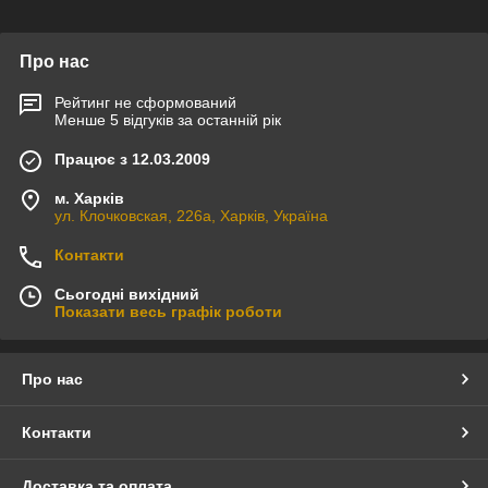
Про нас
Рейтинг не сформований
Менше 5 відгуків за останній рік
Працює з 12.03.2009
м. Харків
ул. Клочковская, 226а, Харків, Україна
Контакти
Сьогодні вихідний
Показати весь графік роботи
Про нас
Контакти
Доставка та оплата