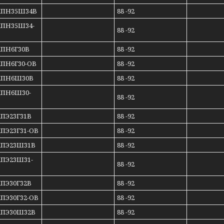
КПН35Ш34В
88 -92
КПН35Ш34-
88 -92
КПН6Г30В
88 -92
КПН6Г30-ОВ
88 -92
КПН6Ш30В
88 -92
КПН6Ш30-
88 -92
КПЭ23Г31В
88 -92
ПЭ23Г31-ОВ
88 -92
КПЭ23Ш31В
88 -92
КПЭ23Ш31-
88 -92
КПЭ30Г32В
88 -92
ПЭ30Г32-ОВ
88 -92
КПЭ30Ш32В
88 -92