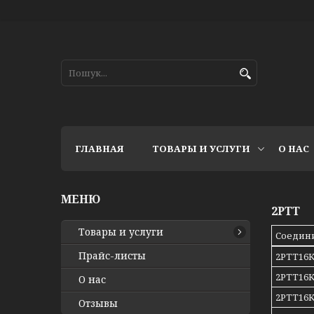
ГЛАВНАЯ
ТОВАРЫ И УСЛУГИ
О НАС
2РТТ
Товары и услуги
Соедин
Прайс-листы
2РТТ16
2РТТ16
О нас
2РТТ16
Отзывы