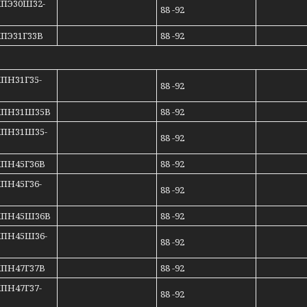
КПЭ30Ш32-
88 -92
КПЭ31Г33В
88 -92
ПН31Г35-
88 -92
КПН31Ш35В
88 -92
КПН31Ш35-
88 -92
КПН45Г36В
88 -92
ПН45Г36-
88 -92
КПН45Ш36В
88 -92
КПН45Ш36-
88 -92
КПН47Г37В
88 -92
ПН47Г37-
88 -92