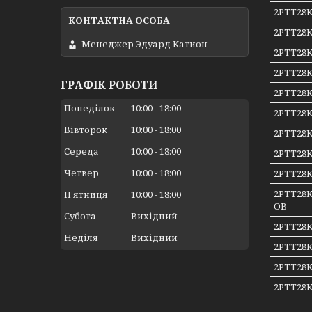
2РТТ28
2РТТ28
Менеджер Эдуард Катион
2РТТ28
2РТТ28
ГРАФІК РОБОТИ
2РТТ28
Понеділок
10:00
18:00
2РТТ28
Вівторок
10:00
18:00
2РТТ28
Середа
10:00
18:00
2РТТ28
Четвер
10:00
18:00
2РТТ28
2РТТ28
Пʼятниця
10:00
18:00
ОВ
Субота
Вихідний
2РТТ28
Неділя
Вихідний
2РТТ28
2РТТ28
2РТТ28